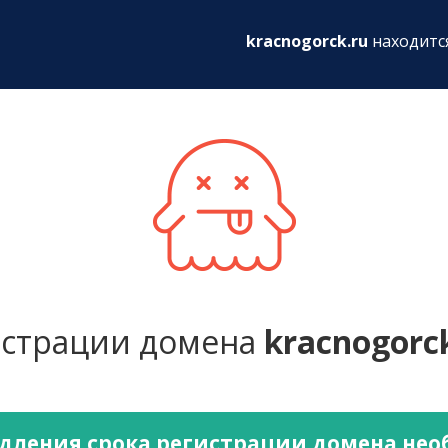
ru
kracnogorck.ru
находитс
истрации домена
kracnogorc
дления срока регистрации домена не