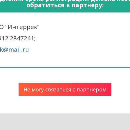
обратиться к партнеру:
 "Интеррек"
912 2847241;
ek@mail.ru
Не могу связаться с партнером