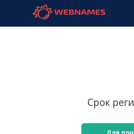
webnames.
Срок рег
Для про