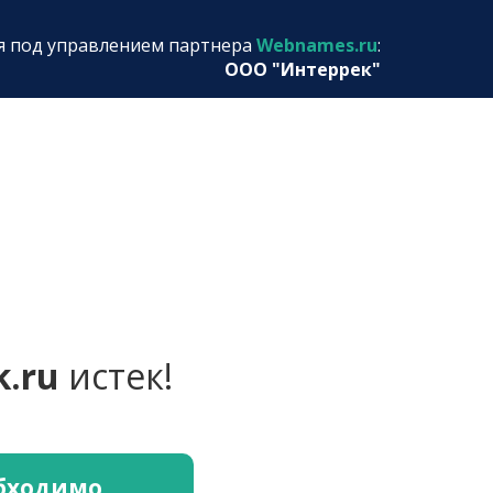
я под управлением партнера
Webnames.ru
:
ООО "Интеррек"
k.ru
истек!
обходимо